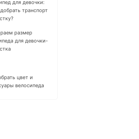
ипед для девочки:
одобрать транспорт
стку?
раем размер
ипеда для девочки-
стка
ыбрать цвет и
суары велосипеда