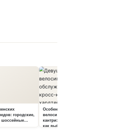
женских
Особенности женских
Городские велос
едов: городские,
велосипедов кросс-
для девушек:
, шоссейные
кантри: какие бывают,
особенности, вид
как выбрать
выбрать