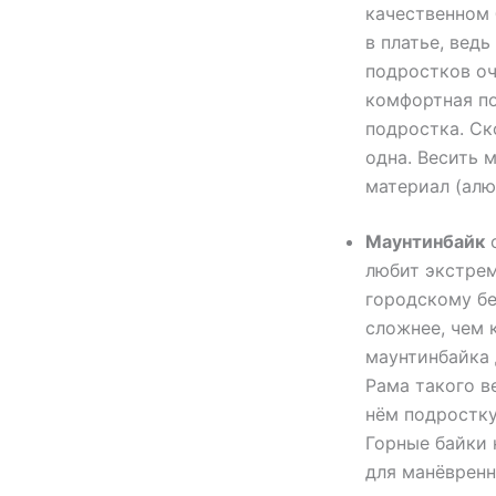
качественном 
в платье, вед
подростков оч
комфортная по
подростка. Ск
одна. Весить 
материал (алю
Маунтинбайк
с
любит экстрем
городскому б
сложнее, чем 
маунтинбайка 
Рама такого в
нём подростку
Горные байки 
для манёвренн