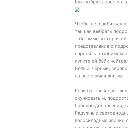
Как выбрать цвет и ак
Чтобы не ошибиться в 
так как выбрать подро
той гамме, которая ей
представление о подро
спросить о любимом от
купите ей байк нейтрал
Белый, чёрный, серебр
на все случаи жизни.
Если базовый цвет же
скучноватым, подрост
броские дополнения, т
Радужные светодиодны
велосипедные звонки 
надписями – всё это с