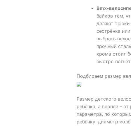
Bmx-
велосип
байков тем, ч
делают трюки 
сестрёнка или
выбрать велос
прочный сталь
хрома стоит б
быстро погнёт
Подбираем размер вел
Размер детского велос
ребёнка, а вернее – от
параметра, по которы
ребёнку: диаметр колё