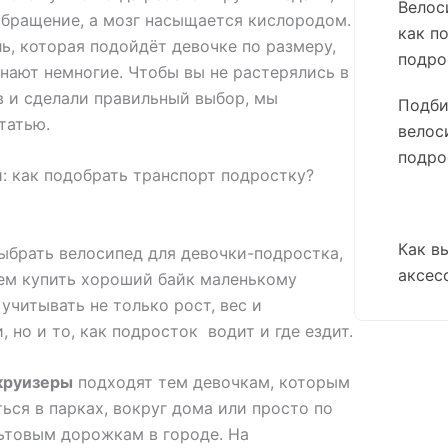
Велос
обращение, а мозг насыщается кислородом.
как п
ь, которая подойдёт девочке по размеру,
подро
знают немногие. Чтобы вы не растерялись в
в и сделали правильный выбор, мы
Подби
татью.
велос
подро
: как подобрать транспорт подростку?
Как в
выбрать велосипед для девочки-подростка,
аксес
чем купить хороший байк маленькому
учитывать не только рост, вес и
 но и то, как подросток водит и где ездит.
круизеры
подходят тем девочкам, которым
ться в парках, вокруг дома или просто по
ьтовым дорожкам в городе. На