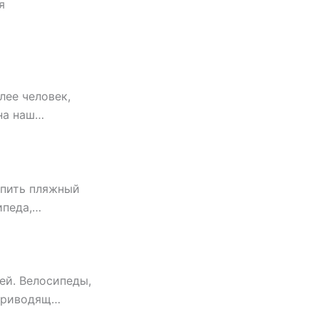
я
лее человек,
 на наш…
упить пляжный
ипеда,…
ей. Велосипеды,
 приводящ…