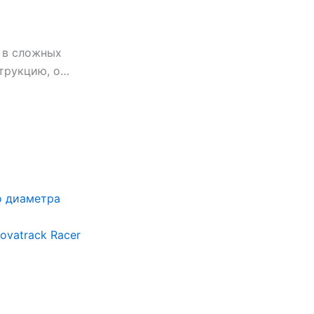
 в сложных
струкцию, о…
о диаметра