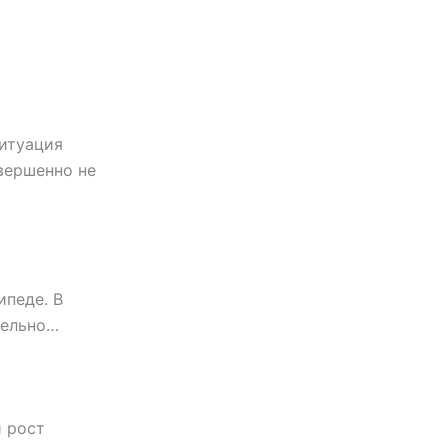
ситуация
вершенно не
ипеде. В
тельно…
й рост