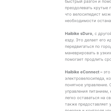
быстрый разгон и пом
преодолевать крутые п
что велосипедист мож
необходимости остана
Haibike sDuro,
с друго
езду. Это делает его и
передвигаться по горо
маневрировать в узких
помогает продлить ср
Haibike eConnect –
это
электровелосипеда, ко
понятное управление.
управления питанием, 
легко оставаться на с
также предоставляет 
поездке и контроля ур