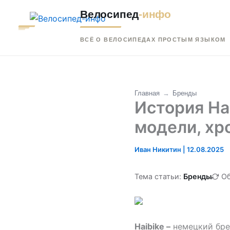
Перейти
Велосипед
-инфо
к
содержимому
ВСЁ О ВЕЛОСИПЕДАХ ПРОСТЫМ ЯЗЫКОМ
Главная
→
Бренды
История Ha
модели, хр
Иван Никитин
|
12.08.2025
Тема статьи:
Бренды
Об
Haibike –
немецкий бре