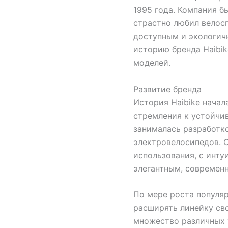
1995 года. Компания б
страстно любил велосп
доступным и экологич
историю бренда Haibik
моделей.
Развитие бренда
История Haibike начал
стремления к устойчи
занималась разработк
электровелосипедов. 
использования, с инту
элегантным, современ
По мере роста популяр
расширять линейку сво
множество различных 