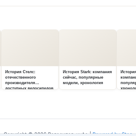
История Стелс:
История Stark: компания
История
отечественного
сейчас, популярные
компани
производителя
модели, хронология
популя
доступных велосипедов
хронол
Copyright © 2026 Велосипед-инфо |
Powered by Stoa