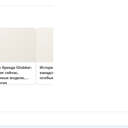
 бренда Globber:
История бренда Kona:
История Dewolf:
я сейчас,
канадские велосипеды с
компания сейчас,
рные модели,
особым характером
популярные моде
огия
хронология