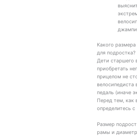
выяснит
экстрем
велосип
джампин
Какого размера
для подростка?
Дети старшего 
приобретать не
прицелом не сто
велосипедиста 
педаль (иначе э
Перед тем, как 
определитесь с
Размер подрост
рамы и диаметр