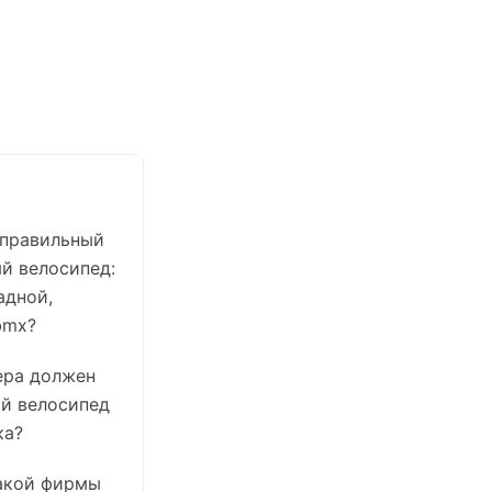
 правильный
й велосипед:
адной,
bmx?
ера должен
й велосипед
ка?
акой фирмы