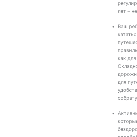
регулир
лет – н
Ваш реб
кататьс
путеше
правил
как для
Складн
дорожн
для пут
удобств
собрату
Активн
которы
бездоро