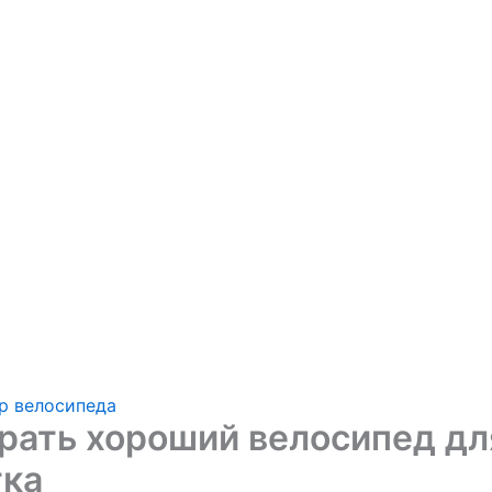
р велосипеда
рать хороший велосипед дл
тка