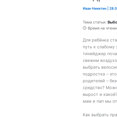
Иван Никитин
|
28.0
Тема статьи:
Выбо
Время на чтени
Для ребёнка ста
путь к слабому 
тинейджер поча
свежим воздухом
выбрать велосип
подростка – это
родителей – бе
средство? Можн
вырост и какой
мам и пап мы о
Как выбрать пр