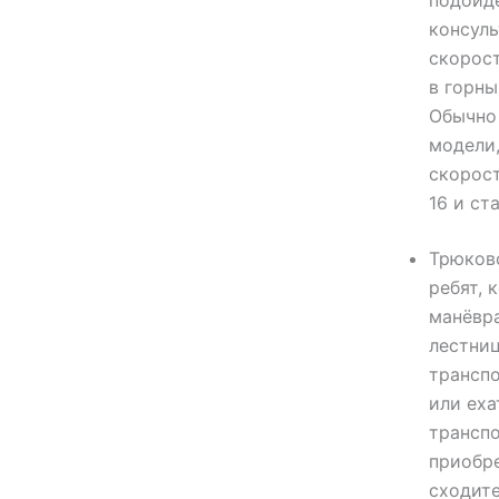
подойдё
консуль
скорост
в горны
Обычно 
модели,
скорост
16 и ст
Трюково
ребят, 
манёвра
лестниц
транспо
или еха
транспо
приобре
сходите