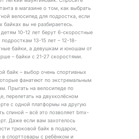
т лёгкий маунтинбайк. Спросите
танта в магазине о том, как выбрать
ной велосипед для подростка, если
х байках вы не разбираетесь.
детям 10-12 лет берут 6-скоростные
 подросткам 13-15 лет – 12-18-
ные байки, а девушкам и юношам от
арше – байки с 21-27 скоростями.
й байк – выбор очень спортивных
которые фанатеют по экстремальным
м. Прыгать на велосипеде по
е, перелетать на двухколёсном
рте с одной платформы на другую
ть спиной – всё это позволяет bmx-
рт. Даже если вам захотелось
сти трюковой байк в подарок,
 в спорттовары с ребёнком и