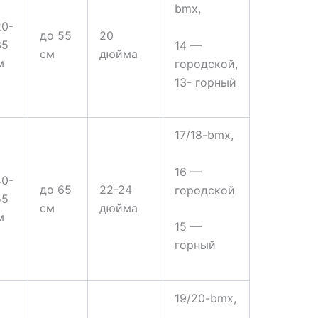
bmx,
20-
до 55
20
35
14 —
см
дюйма
м
городской,
13- горный
17/18-bmx,
16 —
40-
до 65
22-24
городской
55
см
дюйма
м
15 —
горный
19/20-bmx,