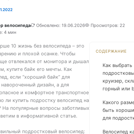
1.2022
р велосипеда
Обновлено: 19.06.2026
Просмотров: 22
е: 4 мин
рше 10 жизнь без велосипеда – это
СОДЕРЖАНИЕ
зрению и плохой осанке. Чтобы
ще отвлекался от монитора и дышал
Как выбрать
, купите байк его мечты. Как
подростковы
ед, если “хороший байк” для
круизер, скл
 навороченный дизайн, а для
горный или 
зопасное и комфортное транспортное
о ли купить подростку велосипед на
Какого разм
? На популярные вопросы заботливых
быть хороши
тветим в информативной статье.
для подрост
авильный подростковый велосипед:
Велосипед к