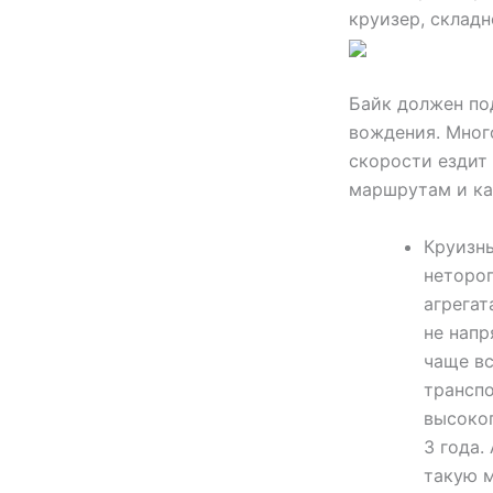
круизер, складн
Байк должен по
вождения. Много
скорости ездит
маршрутам и ка
Круизн
нетороп
агрегат
не напр
чаще вс
транспо
высоко
3 года.
такую м