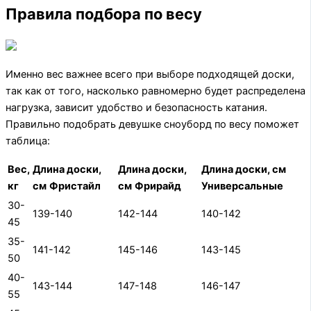
Правила подбора по весу
Именно вес важнее всего при выборе подходящей доски,
так как от того, насколько равномерно будет распределена
нагрузка, зависит удобство и безопасность катания.
Правильно подобрать девушке сноуборд по весу поможет
таблица:
Вес,
Длина доски,
Длина доски,
Длина доски, см
кг
см
Фристайл
см
Фрирайд
Универсальные
30-
139-140
142-144
140-142
45
35-
141-142
145-146
143-145
50
40-
143-144
147-148
146-147
55